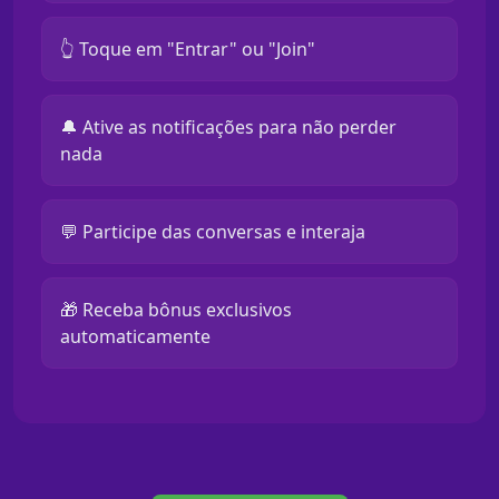
👆 Toque em "Entrar" ou "Join"
🔔 Ative as notificações para não perder
nada
💬 Participe das conversas e interaja
🎁 Receba bônus exclusivos
automaticamente