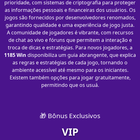
prioridade, com sistemas de criptografia para proteger
as informações pessoais e financeiras dos usuários. Os
jogos são fornecidos por desenvolvedores renomados,
garantindo qualidade e uma experiência de jogo justa.
A comunidade de jogadores é vibrante, com recursos
de chat ao vivo e fóruns que permitem a interação e
troca de dicas e estratégias. Para novos jogadores, a
1185 Win
disponibiliza um guia abrangente, que explica
as regras e estratégias de cada jogo, tornando o
ambiente acessível até mesmo para os iniciantes.
Existem também opções para jogar gratuitamente,
permitindo que os usuá.
🎁 Bônus Exclusivos
VIP