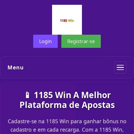
Login
Registrar-se
Menu
📱 1185 Win A Melhor
Plataforma de Apostas
Cadastre-se na 1185 Win para ganhar bônus no
cadastro e em cada recarga. Com a 1185 Win,