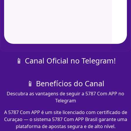
📱 Canal Oficial no Telegram!
📱 Benefícios do Canal
Descubra as vantagens de seguir a 5787 Com APP no
Telegram
A 5787 Com APP é um site licenciado com certificado de
Curaçao — o sistema 5787 Com APP Brasil garante uma
plataforma de apostas segura e de alto nível.