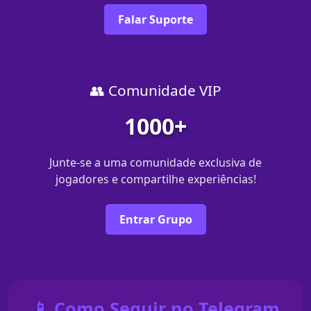
Falar Suporte
👥 Comunidade VIP
1000+
Junte-se a uma comunidade exclusiva de
jogadores e compartilhe experiências!
Entrar Grupo
📱 Como Seguir no Telegram