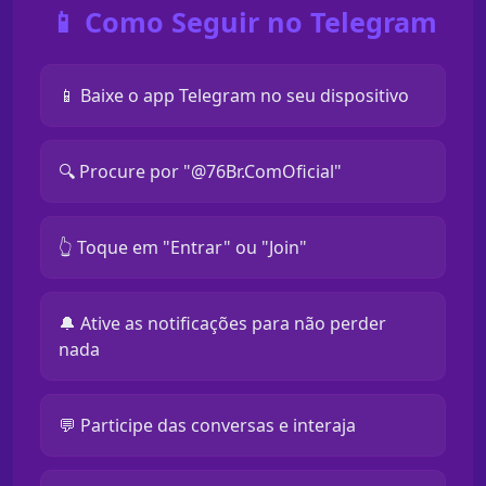
📱 Como Seguir no Telegram
📱 Baixe o app Telegram no seu dispositivo
🔍 Procure por "@76Br.ComOficial"
👆 Toque em "Entrar" ou "Join"
🔔 Ative as notificações para não perder
nada
💬 Participe das conversas e interaja