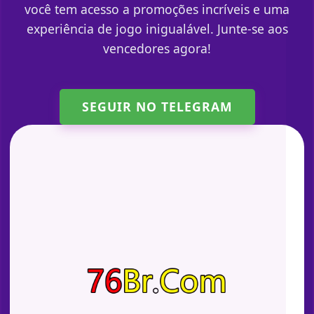
você tem acesso a promoções incríveis e uma
experiência de jogo inigualável. Junte-se aos
vencedores agora!
SEGUIR NO TELEGRAM