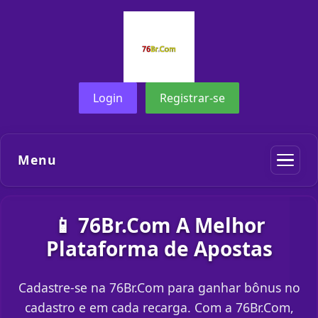
Login
Registrar-se
Menu
📱 76Br.Com A Melhor
Plataforma de Apostas
Cadastre-se na 76Br.Com para ganhar bônus no
cadastro e em cada recarga. Com a 76Br.Com,