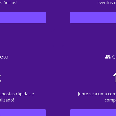
s únicos!
eventos 
reto
👥 
t
espostas rápidas e
Junte-se a uma com
lizado!
compa
e