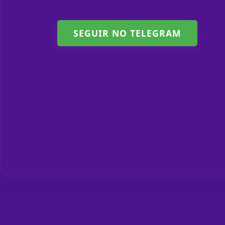
SEGUIR NO TELEGRAM