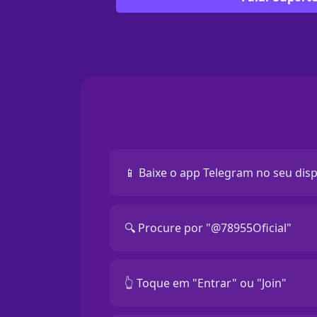
📱 Baixe o app Telegram no seu disp
🔍 Procure por "@78955Oficial"
👆 Toque em "Entrar" ou "Join"