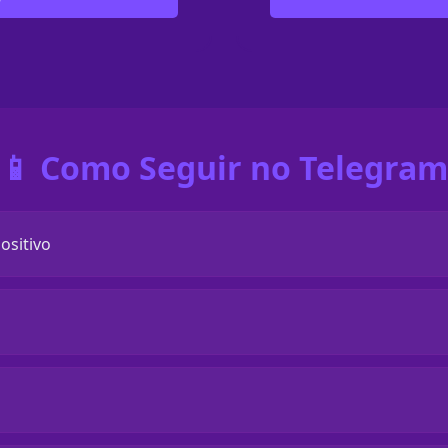
📱 Como Seguir no Telegram
ositivo