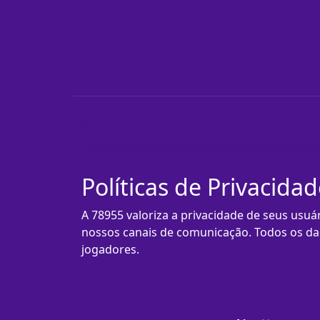
Políticas de Privacida
A 78955 valoriza a privacidade de seus usu
nossos canais de comunicação. Todos os dad
jogadores.