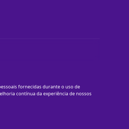
pessoais fornecidas durante o uso de
elhoria contínua da experiência de nossos