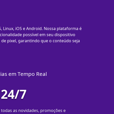
 Linux, iOS e Android. Nossa plataforma é
ionalidade possível em seu dispositivo
 de pixel, garantindo que o conteúdo seja
cias em Tempo Real
24/7
e todas as novidades, promoções e