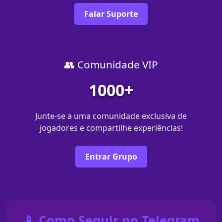
Falar Suporte
👥 Comunidade VIP
1000+
Junte-se a uma comunidade exclusiva de
jogadores e compartilhe experiências!
Entrar Grupo
📱 Como Seguir no Telegram