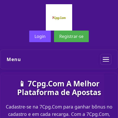
Login
Registrar-se
Menu
📱 7Cpg.Com A Melhor
Plataforma de Apostas
Cadastre-se na 7Cpg.Com para ganhar bônus no
cadastro e em cada recarga. Com a 7Cpg.Com,